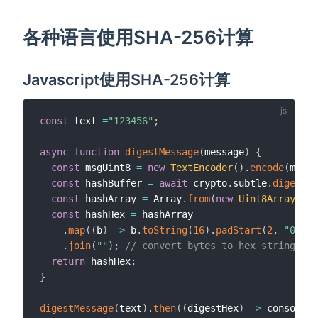
各种语言使用SHA-256计算
Javascript使用SHA-256计算
const
 text 
=
"123456"
;
async
function
digestMessage
(
message
)
{
const
 msgUint8 
=
new
TextEncoder
(
)
.
encode
(
messa
const
 hashBuffer 
=
await
 crypto
.
subtle
.
digest
(
"
const
 hashArray 
=
 Array
.
from
(
new
Uint8Array
(
has
const
 hashHex 
=
 hashArray

.
map
(
(
b
)
=>
 b
.
toString
(
16
)
.
padStart
(
2
,
"0"
)
)
.
join
(
""
)
;
// convert bytes to hex string
return
 hashHex
;
}
digestMessage
(
text
)
.
then
(
(
digestHex
)
=>
 console
.
l