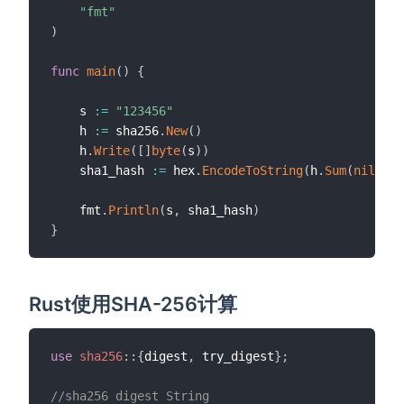
"fmt"
)
func
main
(
)
{
	s 
:=
"123456"
	h 
:=
 sha256
.
New
(
)
	h
.
Write
(
[
]
byte
(
s
)
)
	sha1_hash 
:=
 hex
.
EncodeToString
(
h
.
Sum
(
nil
)
)
	fmt
.
Println
(
s
,
 sha1_hash
)
}
Rust使用SHA-256计算
use
sha256
::
{
digest
,
 try_digest
}
;
//sha256 digest String