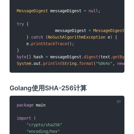
MessageDigest
 messageDigest 
=
null
;
try
{
				messageDigest 
=
MessageDigest
.
get
}
catch
(
NoSuchAlgorithmException
 e
)
{
    e
.
printStackTrace
(
)
;
}
byte
[
]
 hash 
=
 messageDigest
.
digest
(
text
.
getBytes
(
System
.
out
.
println
(
String
.
format
(
"%064x"
,
new
Big
Golang使用SHA-256计算
package
 main

import
(
"crypto/sha256"
"encoding/hex"