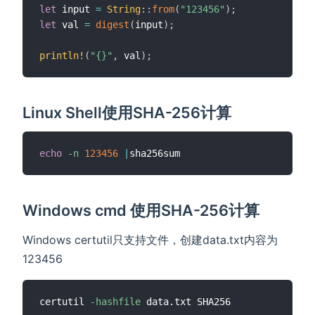
let
 input 
=
String
::
from
(
"123456"
)
;
let
 val 
=
digest
(
input
)
;
println!
(
"{}"
,
 val
)
;
Linux Shell使用SHA-256计算
echo
-n
123456
|
Windows cmd 使用SHA-256计算
Windows certutil只支持文件，创建data.txt内容为
123456
certutil 
-hashfile