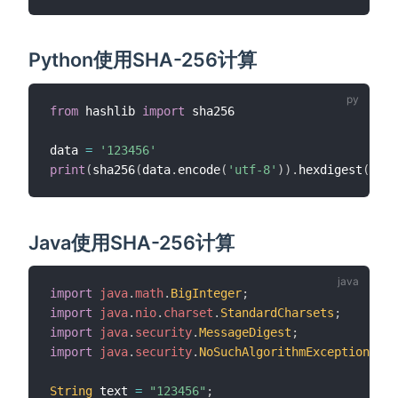
Python使用SHA-256计算
from
 hashlib 
import
 sha256

data 
=
'123456'
print
(
sha256
(
data
.
encode
(
'utf-8'
)
)
.
hexdigest
(
)
)
Java使用SHA-256计算
import
java
.
math
.
BigInteger
;
import
java
.
nio
.
charset
.
StandardCharsets
;
import
java
.
security
.
MessageDigest
;
import
java
.
security
.
NoSuchAlgorithmException
;
String
 text 
=
"123456"
;