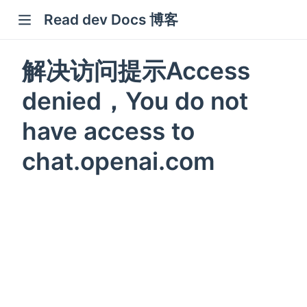
Read dev Docs 博客
new window)
解决访问提示Access
indow)
denied，You do not
w window)
have access to
window)
chat.openai.com