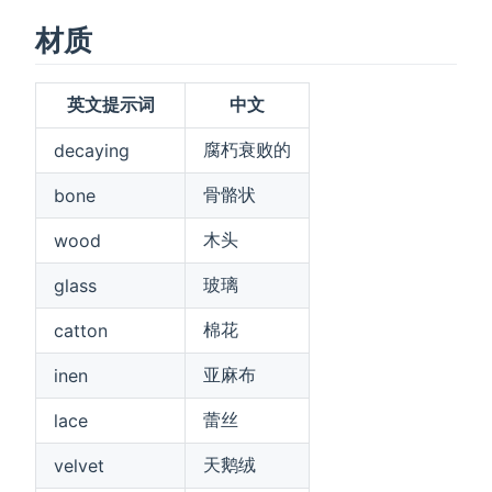
材质
英文提示词
中文
腐朽衰败的
decaying
骨骼状
bone
木头
wood
玻璃
glass
棉花
catton
亚麻布
inen
蕾丝
lace
天鹅绒
velvet