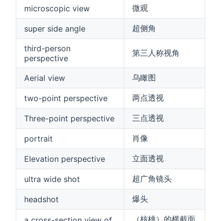
微观
microscopic view
超侧角
super side angle
third-person
第三人称视角
perspective
乌瞰图
Aerial view
两点透视
two-point perspective
三点透视
Three-point perspective
肖像
portrait
立面透视
Elevation perspective
超广角镜头
ultra wide shot
爆头
headshot
（核桃）的横截面
a cross-section view of