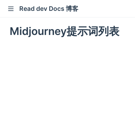
Read dev Docs 博客
new window)
Midjourney提示词列表
indow)
w window)
window)