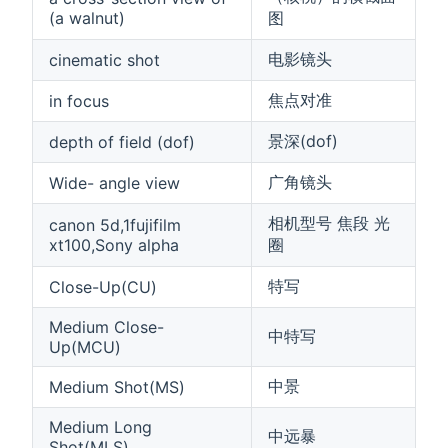
(a walnut)
图
电影镜头
cinematic shot
焦点对准
in focus
景深(dof)
depth of field (dof)
广角镜头
Wide- angle view
相机型号 焦段 光
canon 5d,1fujifilm
xt100,Sony alpha
圈
特写
Close-Up(CU)
Medium Close-
中特写
Up(MCU)
中景
Medium Shot(MS)
Medium Long
中远暴
Shot(MLS)