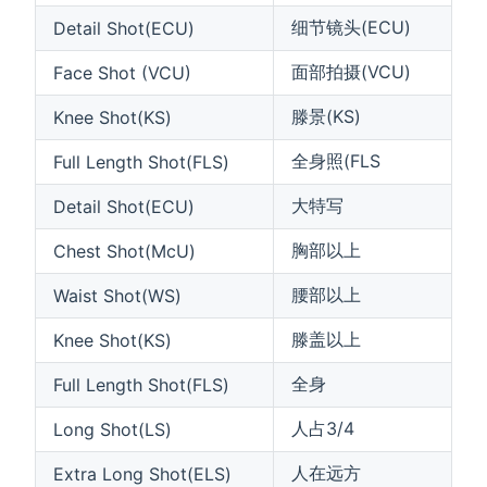
细节镜头(ECU)
Detail Shot(ECU)
面部拍摄(VCU)
Face Shot (VCU)
滕景(KS)
Knee Shot(KS)
全身照(FLS
Full Length Shot(FLS)
大特写
Detail Shot(ECU)
胸部以上
Chest Shot(McU)
腰部以上
Waist Shot(WS)
滕盖以上
Knee Shot(KS)
全身
Full Length Shot(FLS)
人占3/4
Long Shot(LS)
人在远方
Extra Long Shot(ELS)