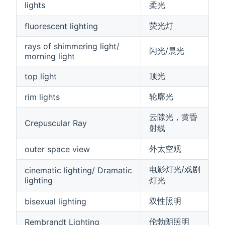
lights
柔光
荧光灯
fluorescent lighting
rays of shimmering light/
闪光/晨光
morning light
顶光
top light
轮廓光
rim lights
云隙光，黄昏
Crepuscular Ray
射线
外太空观
outer space view
电影灯光/戏剧
cinematic lighting/ Dramatic
lighting
灯光
双性照明
bisexual lighting
伦勃朗照明
Rembrandt Lighting