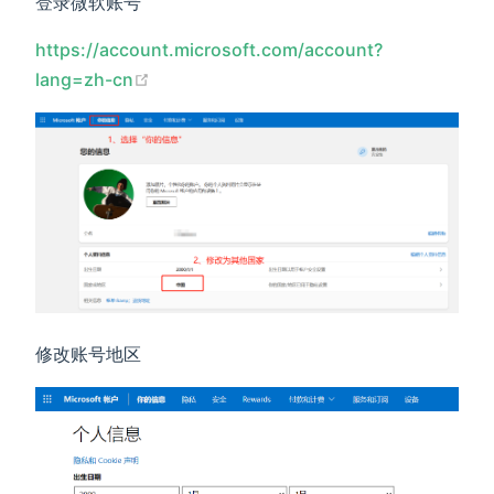
登录微软账号
https://account.microsoft.com/account?
(opens new window)
lang=zh-cn
修改账号地区