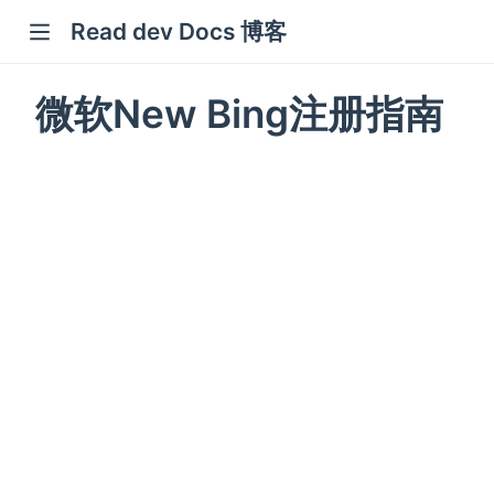
Read dev Docs 博客
new window)
微软New Bing注册指南
indow)
w window)
window)