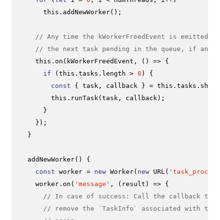
this
.
addNewWorker
();

// Any time the kWorkerFreedEvent is emitted, d
// the next task pending in the queue, if any.
this
.
on
(kWorkerFreedEvent, 
() =>
 {

if
 (
this
.
tasks
.
length
 > 
0
) {

const
 { task, callback } = 
this
.
tasks
.
shift
this
.
runTask
(task, callback);

      }

    });

  }

addNewWorker
(
) {

const
 worker = 
new
Worker
(
new
URL
(
'task_process
    worker.
on
(
'message'
, 
(
result
) =>
 {

// In case of success: Call the callback that
// remove the `TaskInfo` associated with the 