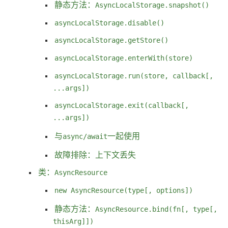
静态方法：
AsyncLocalStorage.snapshot()
asyncLocalStorage.disable()
asyncLocalStorage.getStore()
asyncLocalStorage.enterWith(store)
asyncLocalStorage.run(store, callback[,
...args])
asyncLocalStorage.exit(callback[,
...args])
与
async/await
一起使用
故障排除：上下文丢失
类：
AsyncResource
new AsyncResource(type[, options])
静态方法：
AsyncResource.bind(fn[, type[,
thisArg]])