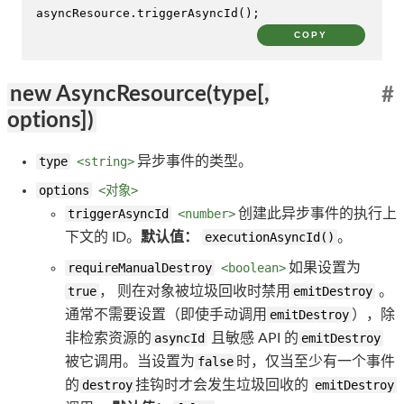
asyncResource.
triggerAsyncId
();
COPY
new AsyncResource(type[,
#
options])
type
<string>
异步事件的类型。
options
<对象>
triggerAsyncId
<number>
创建此异步事件的执行上
下文的 ID。
默认值：
executionAsyncId()
。
requireManualDestroy
<boolean>
如果设置为
true
， 则在对象被垃圾回收时禁用
emitDestroy
。
通常不需要设置（即使手动调用
emitDestroy
），除
非检索资源的
asyncId
且敏感 API 的
emitDestroy
被它调用。当设置为
false
时，仅当至少有一个事件
的
destroy
挂钩时才会发生垃圾回收的
emitDestroy