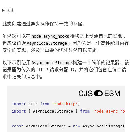
历史
此类创建通过异步操作保持一致的存储。
虽然您可以在
node:async_hooks
模块之上创建自己的实现 ，
但应该首选
AsyncLocalStorage
，因为它是一个高性能且内存
安全的实现，涉及非重要的优化显然可以实施。
以下示例使用
AsyncLocalStorage
构建一个简单的记录器，该
记录器为传入的 HTTP 请求分配 ID，并将它们包含在每个请
求中记录的消息中。
import
 http 
from
'node:http'
import
 { 
AsyncLocalStorage
 } 
from
'node:async_hooks
const
 asyncLocalStorage = 
new
AsyncLocalStorage
();
