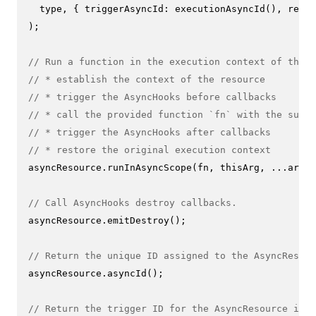
  type, { 
triggerAsyncId
: 
executionAsyncId
(), 
requi
);

// Run a function in the execution context of the r
// * establish the context of the resource
// * trigger the AsyncHooks before callbacks
// * call the provided function `fn` with the suppl
// * trigger the AsyncHooks after callbacks
// * restore the original execution context
asyncResource.
runInAsyncScope
(fn, thisArg, ...args)
// Call AsyncHooks destroy callbacks.
asyncResource.
emitDestroy
();

// Return the unique ID assigned to the AsyncResour
asyncResource.
asyncId
();

// Return the trigger ID for the AsyncResource inst