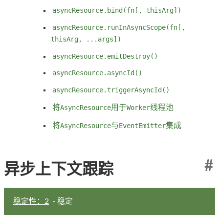
asyncResource.bind(fn[, thisArg])
asyncResource.runInAsyncScope(fn[,
thisArg, ...args])
asyncResource.emitDestroy()
asyncResource.asyncId()
asyncResource.triggerAsyncId()
将
AsyncResource
用于
Worker
线程池
将
AsyncResource
与
EventEmitter
集成
#
异步上下文跟踪
稳定性：2
- 稳定