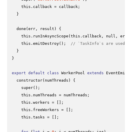
this
.
callback
 = callback;

  }

done
(
err, result
) {

this
.
runInAsyncScope
(
this
.
callback
, 
null
, err, 
this
.
emitDestroy
();  
// `TaskInfo`s are used on
  }

}

export
default
class
WorkerPool
extends
EventEmitte
constructor
(
numThreads
) {

super
();

this
.
numThreads
 = numThreads;

this
.
workers
 = [];

this
.
freeWorkers
 = [];

this
.
tasks
 = [];

for
 (
let
 i = 
0
; i < numThreads; i++)
