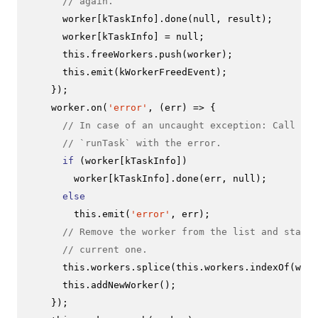
// again.
      worker[kTaskInfo].
done
(
null
, result);

      worker[kTaskInfo] = 
null
;

this
.
freeWorkers
.
push
(worker);

this
.
emit
(kWorkerFreedEvent);

    });

    worker.
on
(
'error'
, 
(
err
) =>
 {

// In case of an uncaught exception: Call the
// `runTask` with the error.
if
 (worker[kTaskInfo])

        worker[kTaskInfo].
done
(err, 
null
);

else
this
.
emit
(
'error'
, err);

// Remove the worker from the list and start 
// current one.
this
.
workers
.
splice
(
this
.
workers
.
indexOf
(work
this
.
addNewWorker
();

    });
