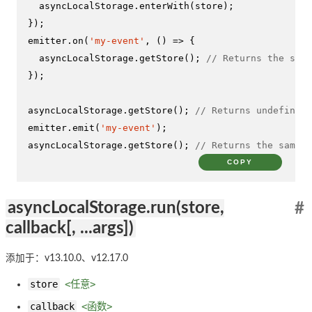
  asyncLocalStorage.
enterWith
(store);

});

emitter.
on
(
'my-event'
, 
() =>
 {

  asyncLocalStorage.
getStore
(); 
// Returns the same
});

asyncLocalStorage.
getStore
(); 
// Returns undefined
emitter.
emit
(
'my-event'
);

asyncLocalStorage.
getStore
(); 
// Returns the same o
COPY
asyncLocalStorage.run(store,
#
callback[, ...args])
添加于：v13.10.0、v12.17.0
store
<任意>
callback
<函数>