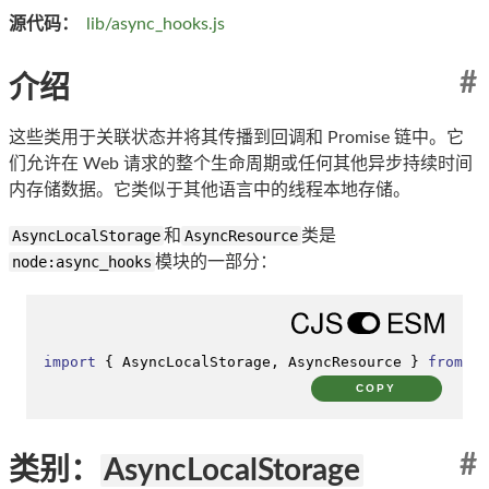
源代码：
lib/async_hooks.js
#
介绍
这些类用于关联状态并将其传播到回调和 Promise 链中。它
们允许在 Web 请求的整个生命周期或任何其他异步持续时间
内存储数据。它类似于其他语言中的线程本地存储。
AsyncLocalStorage
和
AsyncResource
类是
node:async_hooks
模块的一部分：
import
 { 
AsyncLocalStorage
, 
AsyncResource
 } 
from
'n
COPY
#
类别：
AsyncLocalStorage