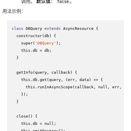
调用。
默认值：
false
。
用法示例：
class
DBQuery
extends
AsyncResource
 {

constructor
(
db
) {

super
(
'DBQuery'
);

this
.
db
 = db;

  }

getInfo
(
query, callback
) {

this
.
db
.
get
(query, 
(
err, data
) =>
 {

this
.
runInAsyncScope
(callback, 
null
, err, dat
    });

  }

close
(
) {

this
.
db
 = 
null
;

this
.
emitDestroy
();
