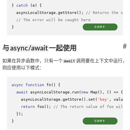
} 
catch
 (e) {

  asyncLocalStorage.
getStore
(); 
// Returns the same
// The error will be caught here
}
COPY
#
与
async/await
一起使用
如果在异步函数中，只有一个
await
调用要在上下文中运行，
则应使用以下模式：
async
function
fn
(
) {

await
 asyncLocalStorage.
run
(
new
Map
(), 
() =>
 {

    asyncLocalStorage.
getStore
().
set
(
'key'
, value);

return
foo
(); 
// The return value of foo will b
  });

}
COPY