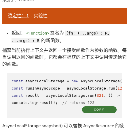
稳定性：1
- 实验性
返回：
<Function>
签名为
(fn: (...args) : R,
...args) : R
的新函数。
捕获当前执行上下文并返回一个接受函数作为参数的函数。每
当调用返回的函数时，它都会在捕获的上下文中调用传递给它
的函数。
const
 asyncLocalStorage = 
new
AsyncLocalStorage
const
 runInAsyncScope = asyncLocalStorage.
run
(
123
, 
const
 result = asyncLocalStorage.
run
(
321
, 
() =>
run
console
.
log
(result);  
// returns 123
COPY
AsyncLocalStorage.snapshot() 可以替换 AsyncResource 的使