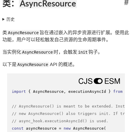
#
类：
AsyncResource
历史
类
AsyncResource
旨在通过嵌入的异步资源进行扩展。使用此
功能，用户可以轻松触发自己资源的生命周期事件。
当实例化
AsyncResource
时，会触发
init
钩子。
以下是
AsyncResource
API 的概述。
import
 { 
AsyncResource
, executionAsyncId } 
from
'no
// AsyncResource() is meant to be extended. Instant
// new AsyncResource() also triggers init. If trigg
// async_hook.executionAsyncId() is used.
const
 asyncResource = 
new
AsyncResource
(
