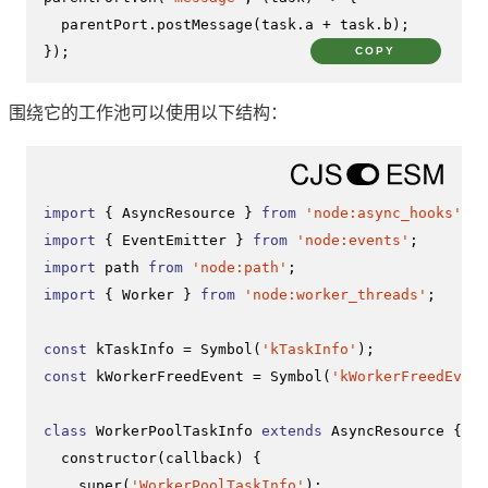
  parentPort.
postMessage
(task.
a
 + task.
b
);

});
COPY
围绕它的工作池可以使用以下结构：
import
 { 
AsyncResource
 } 
from
'node:async_hooks'
import
 { 
EventEmitter
 } 
from
'node:events'
import
 path 
from
'node:path'
import
 { 
Worker
 } 
from
'node:worker_threads'
;

const
 kTaskInfo = 
Symbol
(
'kTaskInfo'
const
 kWorkerFreedEvent = 
Symbol
(
'kWorkerFreedEvent
class
WorkerPoolTaskInfo
extends
AsyncResource
 {

constructor
(
callback
) {

super
(
'WorkerPoolTaskInfo'
);
