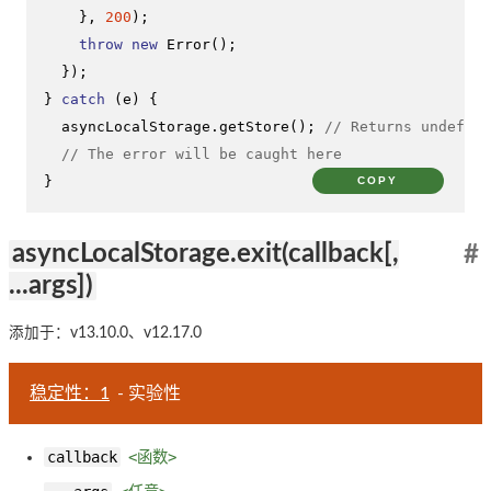
    }, 
200
);

throw
new
Error
();

  });

} 
catch
 (e) {

  asyncLocalStorage.
getStore
(); 
// Returns undefine
// The error will be caught here
}
COPY
asyncLocalStorage.exit(callback[,
#
...args])
添加于：v13.10.0、v12.17.0
稳定性：1
- 实验性
callback
<函数>