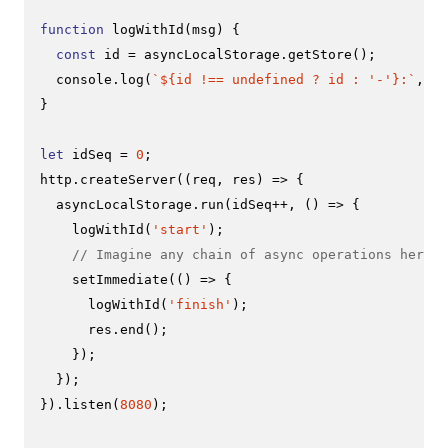
function
logWithId
(
msg
) {

const
 id = asyncLocalStorage.
getStore
();

console
.
log
(
`
${id !== 
undefined
 ? id : 
'-'
}
:`
, ms
}

let
 idSeq = 
0
;

http.
createServer
(
(
req, res
) =>
 {

  asyncLocalStorage.
run
(idSeq++, 
() =>
 {

logWithId
(
'start'
);

// Imagine any chain of async operations here
setImmediate
(
() =>
 {

logWithId
(
'finish'
);

      res.
end
();

    });

  });

}).
listen
(
8080
);
