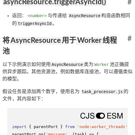
asyncResource.triggerAsyncId()
#
返回：
<number>
与传递给
AsyncResource
构造函数相同
的
triggerAsyncId
。
#
将
AsyncResource
用于
Worker
线程
池
以下示例演示如何使用
AsyncResource
类为
Worker
池正确提
供异步跟踪。其他资源池，例如数据库连接池，可以遵循类似
的模型。
假设任务是添加两个数字，使用名为
task_processor.js
的
文件，其内容如下：
import
 { parentPort } 
from
'node:worker_threads'
;

parentPort.
on
(
'message'
, 
(
task
) =>
 {
