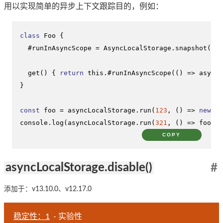
用以实现简单的异步上下文跟踪目的，例如：
class
Foo
 {

  #runInAsyncScope = 
AsyncLocalStorage
.
snapshot
();

get
(
) { 
return
this
.#
runInAsyncScope
(
() =>
 asyncL
}

const
 foo = asyncLocalStorage.
run
(
123
, 
() =>
new
Fo
console
.
log
(asyncLocalStorage.
run
(
321
, 
() =>
 foo.
ge
COPY
asyncLocalStorage.disable()
#
添加于：v13.10.0、v12.17.0
稳定性：1
- 实验性