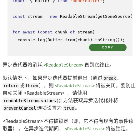
import
 { 
Buffer
 } 
from
'node:buffer'
;

const
 stream = 
new
ReadableStream
(
getSomeSource
());

for
await
 (
const
 chunk 
of
 stream)

console
.
log
(
Buffer
.
from
(chunk).
toString
());
COPY
异步迭代器将消耗
<ReadableStream>
直到它终止。
默认情况下，如果异步迭代器提前退出（通过
break
、
return
或
throw
），则
<ReadableStream>
将被关闭。要防止
自动关闭 <ReadableStream>
，
请使用
readableStream.values()
方法获取异步迭代器并将
preventCancel
选项设置为
true
。
<ReadableStream>不得被锁定（即，它不得有现有的事件读
取器）
。
在异步迭代期间，
<ReadableStream>
将被锁定。