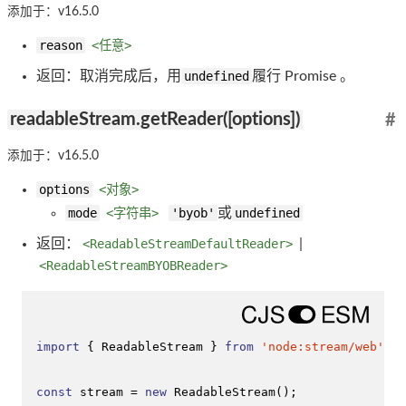
添加于：v16.5.0
reason
<任意>
返回：取消完成后，用
undefined
履行 Promise 。
readableStream.getReader([options])
#
添加于：v16.5.0
options
<对象>
mode
<字符串>
'byob'
或
undefined
返回：
<ReadableStreamDefaultReader>
|
<ReadableStreamBYOBReader>
import
 { 
ReadableStream
 } 
from
'node:stream/web'
;

const
 stream = 
new
ReadableStream
();
