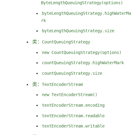
ByteLengthQueuingStrategy(options)
byteLengthQueuingStrategy.highWaterMa
rk
byteLengthQueuingStrategy.size
类：
CountQueuingStrategy
new CountQueuingStrategy(options)
countQueuingStrategy.highWaterMark
countQueuingStrategy.size
类：
TextEncoderStream
new TextEncoderStream()
textEncoderStream.encoding
textEncoderStream.readable
textEncoderStream.writable