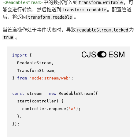
<ReadableStream>
中的数据写入到
transform.writable
，可
能会进行转换，然后推送到
transform.readable
。配置管道
后，将返回
transform.readable
。
当管道操作处于事件状态时，导致
readableStream.locked
为
true
。
import
 {

ReadableStream
,

TransformStream
,

} 
from
'node:stream/web'
;

const
 stream = 
new
ReadableStream
({

start
(
controller
) {

    controller.
enqueue
(
'a'
);

  },

});
