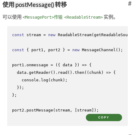
#
使用
postMessage()
转移
可以使用
<MessagePort>传输
<ReadableStream>
实例。
const
 stream = 
new
ReadableStream
(
getReadableSource
const
 { port1, port2 } = 
new
MessageChannel
();

port1.
onmessage
 = 
(
{ data }
) =>
 {

  data.
getReader
().
read
().
then
(
(
chunk
) =>
 {

console
.
log
(chunk);

  });

};

port2.
postMessage
(stream, [stream]);
COPY