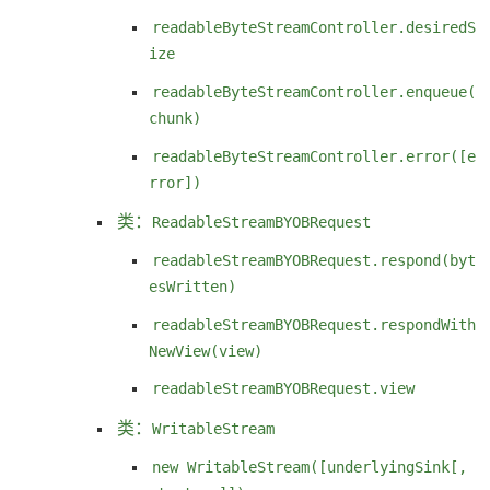
readableByteStreamController.desiredS
ize
readableByteStreamController.enqueue(
chunk)
readableByteStreamController.error([e
rror])
类：
ReadableStreamBYOBRequest
readableStreamBYOBRequest.respond(byt
esWritten)
readableStreamBYOBRequest.respondWith
NewView(view)
readableStreamBYOBRequest.view
类：
WritableStream
new WritableStream([underlyingSink[,