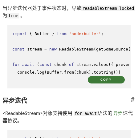
当异步迭代器处于事件状态时，导致
readableStream.locked
为
true
。
import
 { 
Buffer
 } 
from
'node:buffer'
;

const
 stream = 
new
ReadableStream
(
getSomeSource
());

for
await
 (
const
 chunk 
of
 stream.
values
({ 
preventCa
console
.
log
(
Buffer
.
from
(chunk).
toString
());
COPY
#
异步迭代
<ReadableStream>对象支持使用
for await
语法的
异步
迭代
器协议。