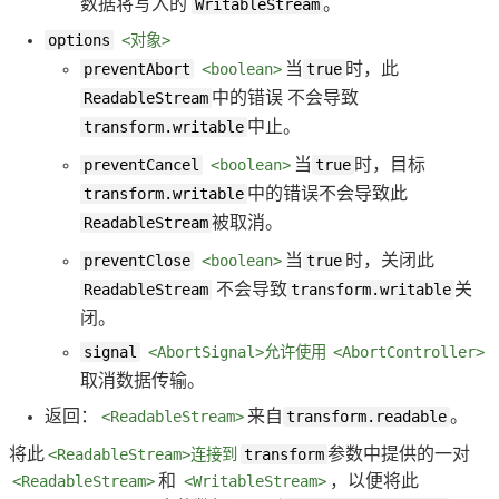
数据将写入的
WritableStream
。
options
<对象>
preventAbort
<boolean>
当
true
时，此
ReadableStream
中的错误 不会导致
transform.writable
中止。
preventCancel
<boolean>
当
true
时，目标
transform.writable
中的错误不会导致此
ReadableStream
被取消。
preventClose
<boolean>
当
true
时，关闭此
ReadableStream
不会导致
transform.writable
关
闭。
signal
<AbortSignal>允许使用
<AbortController>
取消数据传输。
返回：
<ReadableStream>
来自
transform.readable
。
将此
<ReadableStream>连接到
transform
参数中提供的一对
<ReadableStream>
和
<WritableStream>
，以便将此