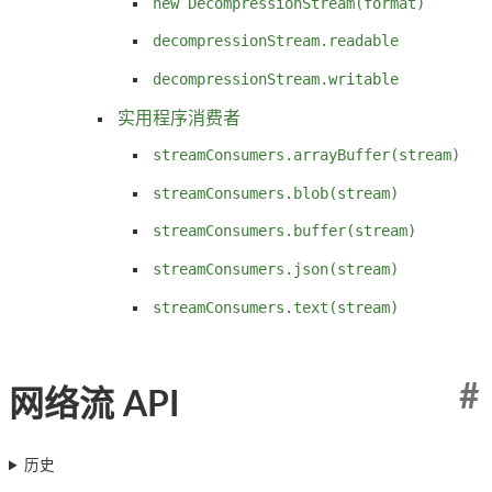
new DecompressionStream(format)
decompressionStream.readable
decompressionStream.writable
实用程序消费者
streamConsumers.arrayBuffer(stream)
streamConsumers.blob(stream)
streamConsumers.buffer(stream)
streamConsumers.json(stream)
streamConsumers.text(stream)
#
网络流 API
历史