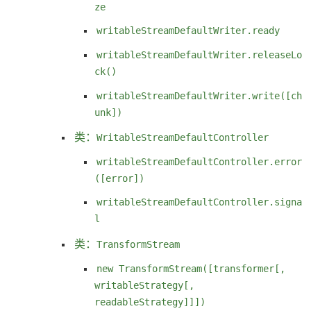
ze
writableStreamDefaultWriter.ready
writableStreamDefaultWriter.releaseLo
ck()
writableStreamDefaultWriter.write([ch
unk])
类：
WritableStreamDefaultController
writableStreamDefaultController.error
([error])
writableStreamDefaultController.signa
l
类：
TransformStream
new TransformStream([transformer[,
writableStrategy[,
readableStrategy]]])