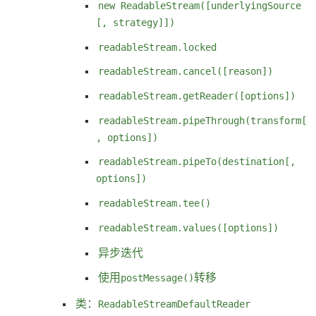
new ReadableStream([underlyingSource
[, strategy]])
readableStream.locked
readableStream.cancel([reason])
readableStream.getReader([options])
readableStream.pipeThrough(transform[
, options])
readableStream.pipeTo(destination[,
options])
readableStream.tee()
readableStream.values([options])
异步迭代
使用
postMessage()
转移
类：
ReadableStreamDefaultReader