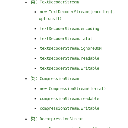
类：
TextDecoderStream
new TextDecoderStream([encoding[,
options]])
textDecoderStream.encoding
textDecoderStream.fatal
textDecoderStream.ignoreBOM
textDecoderStream.readable
textDecoderStream.writable
类：
CompressionStream
new CompressionStream(format)
compressionStream.readable
compressionStream.writable
类：
DecompressionStream