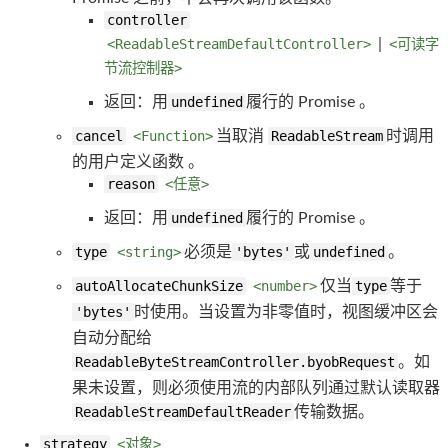
controller
<ReadableStreamDefaultController>
|
<可读字
节流控制器>
返回：用
undefined
履行的 Promise 。
cancel
<Function>
当取消
ReadableStream
时调用
的用户定义函数 。
reason
<任意>
返回：用
undefined
履行的 Promise 。
type
<string>
必须是
'bytes'
或
undefined
。
autoAllocateChunkSize
<number>
仅当
type
等于
'bytes'
时使用。当设置为非零值时，视图缓冲区会
自动分配给
ReadableByteStreamController.byobRequest
。如
果未设置，则必须使用流的内部队列通过默认读取器
ReadableStreamDefaultReader
传输数据。
strategy
<对象>