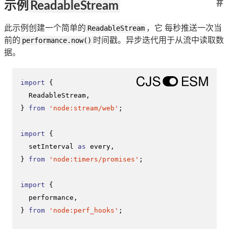
#
示例
ReadableStream
此示例创建一个简单的
ReadableStream
，它 每秒推送一次当
前的
performance.now()
时间戳。异步迭代用于从流中读取数
据。
import
 {

ReadableStream
,

} 
from
'node:stream/web'
;

import
 {

setInterval
as
 every,

} 
from
'node:timers/promises'
;

import
 {

  performance,

} 
from
'node:perf_hooks'
;
