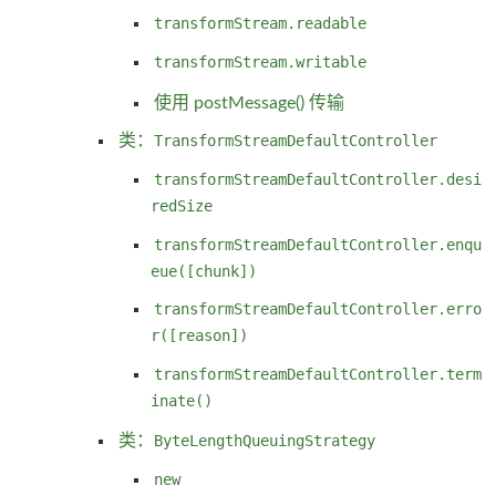
transformStream.readable
transformStream.writable
使用 postMessage() 传输
类：
TransformStreamDefaultController
transformStreamDefaultController.desi
redSize
transformStreamDefaultController.enqu
eue([chunk])
transformStreamDefaultController.erro
r([reason])
transformStreamDefaultController.term
inate()
类：
ByteLengthQueuingStrategy
new