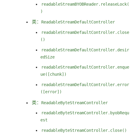
readableStreamBYOBReader.releaseLock(
)
类：
ReadableStreamDefaultController
readableStreamDefaultController.close
()
readableStreamDefaultController.desir
edSize
readableStreamDefaultController.enque
ue([chunk])
readableStreamDefaultController.error
([error])
类：
ReadableByteStreamController
readableByteStreamController.byobRequ
est
readableByteStreamController.close()