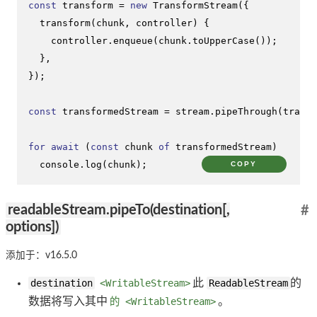
const
 transform = 
new
TransformStream
({

transform
(
chunk, controller
) {

    controller.
enqueue
(chunk.
toUpperCase
());

  },

});

const
 transformedStream = stream.
pipeThrough
(transf
for
await
 (
const
 chunk 
of
 transformedStream)

console
.
log
(chunk);
COPY
readableStream.pipeTo(destination[,
#
options])
添加于：v16.5.0
destination
<WritableStream>
此
ReadableStream
的
数据将写入其中
的 <WritableStream>
。