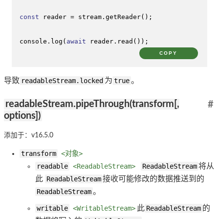
const
 reader = stream.
getReader
();

console
.
log
(
await
 reader.
read
());
COPY
导致
readableStream.locked
为
true
。
readableStream.pipeThrough(transform[,
#
options])
添加于：v16.5.0
transform
<对象>
readable
<ReadableStream>
ReadableStream
将从
此
ReadableStream
接收可能修改的数据推送到的
ReadableStream
。
writable
<WritableStream>
此
ReadableStream
的