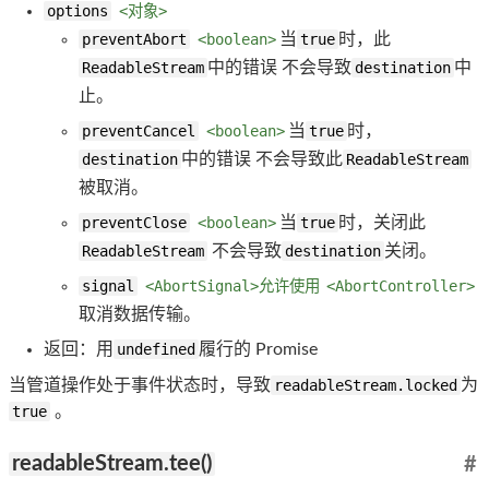
options
<对象>
preventAbort
<boolean>
当
true
时，此
ReadableStream
中的错误 不会导致
destination
中
止。
preventCancel
<boolean>
当
true
时，
destination
中的错误 不会导致此
ReadableStream
被取消。
preventClose
<boolean>
当
true
时，关闭此
ReadableStream
不会导致
destination
关闭。
signal
<AbortSignal>允许使用
<AbortController>
取消数据传输。
返回：用
undefined
履行的 Promise
当管道操作处于事件状态时，导致
readableStream.locked
为
true
。
readableStream.tee()
#