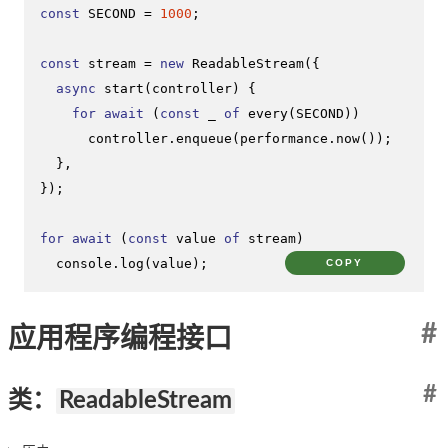
const
SECOND
 = 
1000
;

const
 stream = 
new
ReadableStream
({

async
start
(
controller
) {

for
await
 (
const
 _ 
of
every
(
SECOND
))

      controller.
enqueue
(performance.
now
());

  },

});

for
await
 (
const
 value 
of
 stream)

console
.
log
(value);
COPY
#
应用程序编程接口
#
类：
ReadableStream