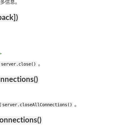
多信息。
back])
>
server.close()
。
onnections()
的
server.closeAllConnections()
。
Connections()