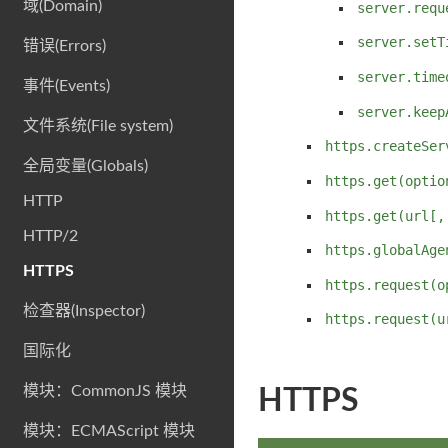
域(Domain)
server.requ
server.setT
错误(Errors)
server.time
事件(Events)
server.keep
文件系统(File system)
https.createSer
全局变量(Globals)
https.get(optio
HTTP
https.get(url[,
HTTP/2
https.globalAge
HTTPS
https.request(o
检查器(Inspector)
https.request(u
国际化
模块：CommonJS 模块
HTTPS
模块：ECMAScript 模块