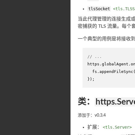
tlsSocket
<tls.TLSS
当此代理管理的连接生成
密捕获的 TLS 流量。每
一个典型的用例是将接收到的
// ...
https.
globalAgent
.
o
  fs.
appendFileSync
});
类：
https.Serv
添加于：v0.3.4
扩展：
<tls.Server>