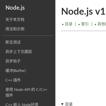
Node.js
Node.js v
关于本文档
目录
索引
其他
►
►
►
用法和示例
断言测试
异步上下文跟踪
异步钩子
缓冲(Buffer)
C++ 插件
使用 Node-API 的 C/C++
插件
目录
C++ 嵌入 Node环境