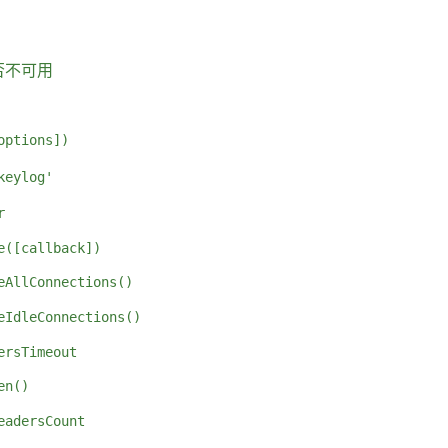
否不可用
options])
keylog'
r
e([callback])
eAllConnections()
eIdleConnections()
ersTimeout
en()
eadersCount