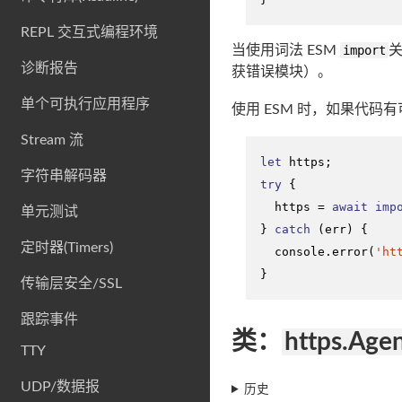
REPL 交互式编程环境
当使用词法 ESM
import
诊断报告
获错误模块）。
单个可执行应用程序
使用 ESM 时，如果代码有
Stream 流
let
字符串解码器
try
 {

  https = 
await
imp
单元测试
} 
catch
 (err) {

定时器(Timers)
console
.
error
(
'ht
}
传输层安全/SSL
跟踪事件
类：
https.Age
TTY
UDP/数据报
历史