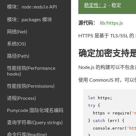
稳定性：2
- 稳定
模块：
node:module
API
模块：packages 模块
源代码：
lib/https.js
网络(Net)
HTTPS 是基于 TLS/SS
系统(OS)
确定加密支持
路径(Path)
Node.js 的构建可以不包
性能挂钩(Performance
hooks)
使用 CommonJS 时，可以
性能挂钩(Permissions)
let
进程(Process)
try
 {

Punycode 国际化域名编码
  https = 
require
(
'
} 
catch
 (err) {

查询字符串(Query strings)
console
.
error
(
'ht
命令行库(Readline)
}