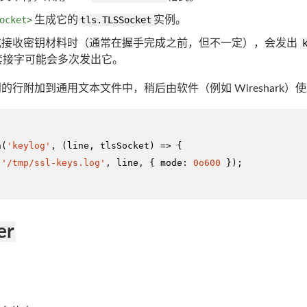
ocket>
生成它的
tls.TLSSocket
实例。
或接收密钥材料时（通常在握手完成之前，但不一定），会发出
个套接字可能会多次发出它。
行附加到通用文本文件中，稍后由软件（例如 Wireshark）
n
(
'keylog'
, 
(
line, tlsSocket
) =>
 {

(
'/tmp/ssl-keys.log'
, line, { 
mode
: 
0o600
 });

er