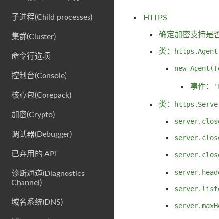
子进程(Child processes)
HTTPS
确定加密支持是
集群(Cluster)
类：
https.Agent
命令行选项
new Agent([
控制台(Console)
事件：
'
核心包(Corepack)
类：
https.Serve
加密(Crypto)
server.clos
调试器(Debugger)
server.clos
已弃用的 API
server.clos
server.head
诊断通道(Diagnostics
Channel)
server.list
域名系统(DNS)
server.maxH