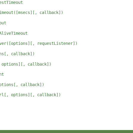
estTimeout
imeout([msecs][, callback])
out
AliveTimeout
ver([options][, requestListener])
ns[, callback])
 options][, callback])
nt
ptions[, callback])
rl[, options][, callback])