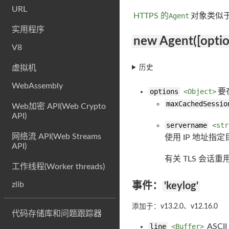
URL
HTTPS 的
Agent
对象类似
实用程序
new Agent([optio
V8
虚拟机
历史
WebAssembly
options
<Object>
要
maxCachedSessio
Web加密 API(Web Crypto
API)
servername
<str
网络流 API(Web Streams
使用 IP 地址
API)
有关 TLS 会话
工作线程(Worker threads)
zlib
事件：
'keylog'
添加于：v13.2.0、v12.16.0
代码存储库和问题跟踪器
line
<Buffer>
ASCI