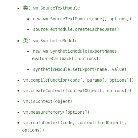
类：
vm.SourceTextModule
new vm.SourceTextModule(code[, options])
sourceTextModule.createCachedData()
类：
vm.SyntheticModule
new vm.SyntheticModule(exportNames,
evaluateCallback[, options])
syntheticModule.setExport(name, value)
vm.compileFunction(code[, params[, options]])
vm.createContext([contextObject[, options]])
vm.isContext(object)
vm.measureMemory([options])
vm.runInContext(code, contextifiedObject[,
options])