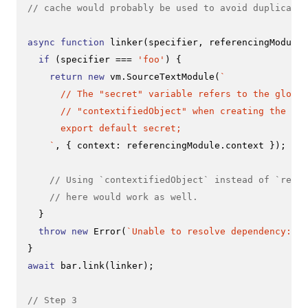
// cache would probably be used to avoid duplicated
async
function
linker
(
specifier, referencingModule
)
if
 (specifier === 
'foo'
) {

return
new
 vm.
SourceTextModule
(
`

      // The "secret" variable refers to the global
      // "contextifiedObject" when creating the con
      export default secret;

    `
, { 
context
: referencingModule.
context
 });

// Using `contextifiedObject` instead of `refer
// here would work as well.
  }

throw
new
Error
(
`Unable to resolve dependency: 
${
await
 bar.
link
(linker);

// Step 3