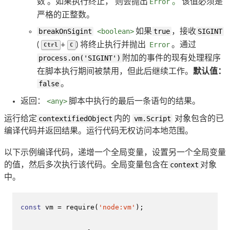
数 。如果执行终止， 则会抛出
Error
。
该值必须是
严格的正整数。
breakOnSigint
<boolean>
如果
true
，接收
SIGINT
(
+
) 将终止执行并抛出
Error
。通过
Ctrl
C
process.on('SIGINT')
附加的事件的现有处理程序
在脚本执行期间被禁用，但此后继续工作。
默认值：
false
。
返回：
<any>
脚本中执行的最后一条语句的结果。
运行给定
contextifiedObject
内的
vm.Script
对象包含的已
编译代码并返回结果。运行代码无权访问本地范围。
以下示例编译代码，递增一个全局变量，设置另一个全局变量
的值，然后多次执行该代码。全局变量包含在
context
对象
中。
const
 vm = 
require
(
'node:vm'
);
