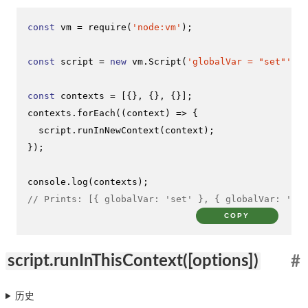
const
 vm = 
require
(
'node:vm'
);

const
 script = 
new
 vm.
Script
(
'globalVar = "set"'
);

const
 contexts = [{}, {}, {}];

contexts.
forEach
(
(
context
) =>
 {

  script.
runInNewContext
(context);

});

console
.
log
// Prints: [{ globalVar: 'set' }, { globalVar: 'set
COPY
script.runInThisContext([options])
#
历史