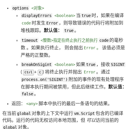
options
<对象>
displayErrors
<boolean>
当
true
时，如果在编译
code
时发生
Error
，则导致错误的代码行将附加到
堆栈跟踪。
默认值：
true
。
timeout
<整数>指定在终止执行之前执行
code
的毫秒
数 。如果执行终止， 则会抛出
Error
。
该值必须是
严格的正整数。
breakOnSigint
<boolean>
如果
true
，接收
SIGINT
(
+
) 将终止执行并抛出
Error
。通过
Ctrl
C
process.on('SIGINT')
附加的事件的现有处理程序
在脚本执行期间被禁用，但此后继续工作。
默认值：
false
。
返回：
<any>
脚本中执行的最后一条语句的结果。
在当前
global
对象的上下文中运行
vm.Script
包含的已编译
代码。运行的代码无权访问本地范围，但
可以
访问当前的
global
对象。