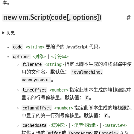
本。
new vm.Script(code[, options])
#
历史
code
<string>
要编译的 JavaScript 代码。
options
<对象>
|
<字符串>
filename
<string>
指定此脚本生成的堆栈跟踪中使
用的文件名。
默认值：
'evalmachine.
<anonymous>'
。
lineOffset
<number>
指定此脚本生成的堆栈跟踪中
显示的行号偏移量。
默认值：
0
。
columnOffset
<number>
指定此脚本生成的堆栈跟踪
中显示的第一行列号偏移量。
默认值：
0
。
cachedData
<缓冲区>
|
<类型化数组>
|
<Da​​taView>
提供可选的
Buffer
或
TypedArray
或
DataView
以及