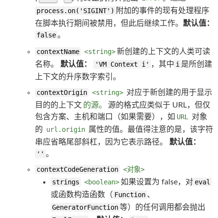
process.on('SIGINT')
附加的事件的现有处理程序
在脚本执行期间被禁用，但此后继续工作。
默认值：
false
。
contextName
<string>
新创建的上下文的人类可读
名称。
默认值：
'VM Context i'
，其中
i
是所创建
上下文的升序数字索引。
contextOrigin
<string>
对应于新创建的用于显示
目的的上下文
的源。
源的格式应类似于 URL，但仅
包含方案、主机和端口（如果需要），如
URL
对象
的
url.origin
属性的值。最值得注意的是，该字符
串应省略尾部斜杠，因为它表示路径。
默认值：
''
。
contextCodeGeneration
<对象>
strings
<boolean>
如果设置为 false，对
eval
或函数构造函数（
Function
、
GeneratorFunction
等）的任何调用都会抛出