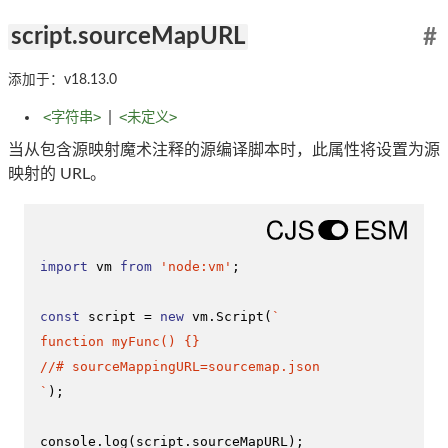
script.sourceMapURL
#
添加于：v18.13.0
<字符串>
|
<未定义>
当从包含源映射魔术注释的源编译脚本时，此属性将设置为源
映射的 URL。
import
 vm 
from
'node:vm'
;

const
 script = 
new
 vm.
Script
(
`

function myFunc() {}

//# sourceMappingURL=sourcemap.json

`
);

console
.
log
(script.
sourceMapURL