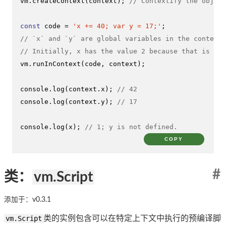
vm.
createContext
(context); 
// Contextify the object
const
 code = 
'x += 40; var y = 17;'
// `x` and `y` are global variables in the context.
// Initially, x has the value 2 because that is the
vm.
runInContext
(code, context);

console
.
log
(context.
x
); 
// 42
console
.
log
(context.
y
); 
// 17
console
.
log
(x); 
// 1; y is not defined.
COPY
#
类：
vm.Script
添加于：v0.3.1
vm.Script
类的实例包含可以在特定上下文中执行的预编译脚