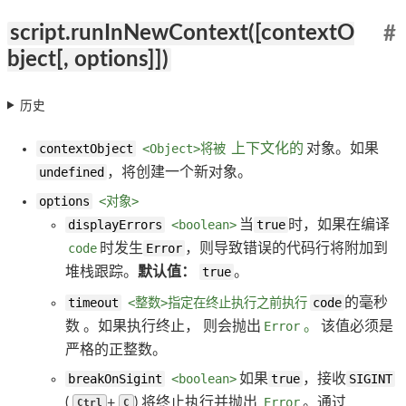
script.runInNewContext([contextO
#
bject[, options]])
历史
contextObject
<Object>将被
上下文化的
对象。如果
undefined
，将创建一个新对象。
options
<对象>
displayErrors
<boolean>
当
true
时，如果在编译
code
时发生
Error
，则导致错误的代码行将附加到
堆栈跟踪。
默认值：
true
。
timeout
<整数>指定在终止执行之前执行
code
的毫秒
数 。如果执行终止， 则会抛出
Error
。
该值必须是
严格的正整数。
breakOnSigint
<boolean>
如果
true
，接收
SIGINT
(
+
) 将终止执行并抛出
Error
。通过
Ctrl
C