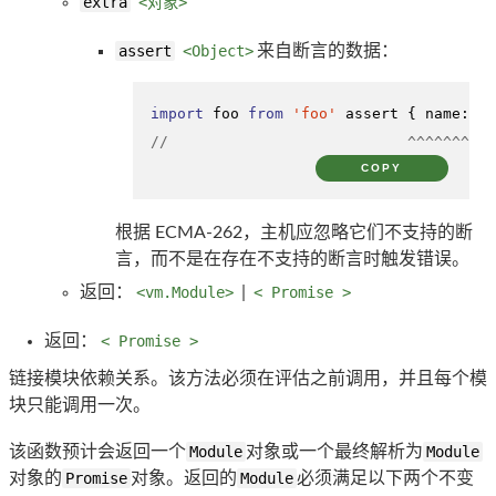
extra
<对象>
assert
<Object>
来自断言的数据：
import
 foo 
from
'foo'
 assert { 
name
: 
'v
//                           ^^^^^^^^^^
COPY
根据 ECMA-262，主机应忽略它们不支持的断
言，而不是在存在不支持的断言时触发错误。
返回：
<vm.Module>
|
< Promise >
返回：
< Promise >
链接模块依赖关系。该方法必须在评估之前调用，并且每个模
块只能调用一次。
该函数预计会返回一个
Module
对象或一个最终解析为
Module
对象的
Promise
对象。返回的
Module
必须满足以下两个不变