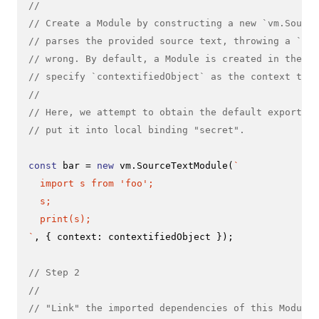
//
// Create a Module by constructing a new `vm.Source
// parses the provided source text, throwing a `Syn
// wrong. By default, a Module is created in the to
// specify `contextifiedObject` as the context this
//
// Here, we attempt to obtain the default export fr
// put it into local binding "secret".
const
 bar = 
new
 vm.
SourceTextModule
(
`

  import s from 'foo';

  s;

  print(s);

`
, { 
context
: contextifiedObject });

// Step 2
//
// "Link" the imported dependencies of this Module 