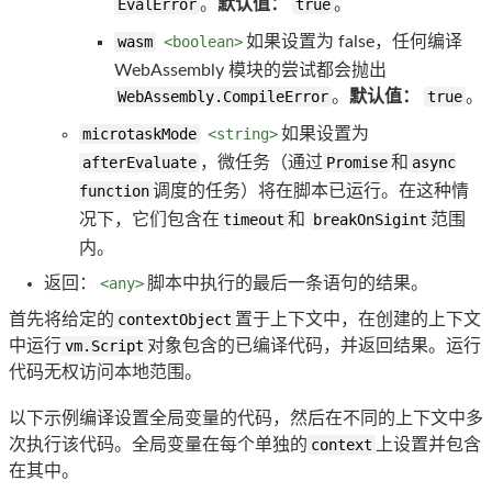
EvalError
。
默认值：
true
。
wasm
<boolean>
如果设置为 false，任何编译
WebAssembly 模块的尝试都会抛出
WebAssembly.CompileError
。
默认值：
true
。
microtaskMode
<string>
如果设置为
afterEvaluate
，微任务（通过
Promise
和
async
function
调度的任务）将在脚本已运行。在这种情
况下，它们包含在
timeout
和
breakOnSigint
范围
内。
返回：
<any>
脚本中执行的最后一条语句的结果。
首先将给定的
contextObject
置于上下文中，在创建的上下文
中运行
vm.Script
对象包含的已编译代码，并返回结果。运行
代码无权访问本地范围。
以下示例编译设置全局变量的代码，然后在不同的上下文中多
次执行该代码。全局变量在每个单独的
context
上设置并包含
在其中。