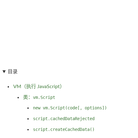
目录
VM（执行 JavaScript）
类：
vm.Script
new vm.Script(code[, options])
script.cachedDataRejected
script.createCachedData()