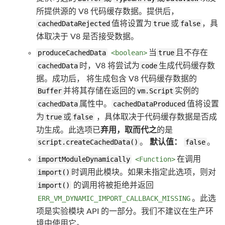
所提供源的 V8 代码缓存数据。提供后，
cachedDataRejected
值将设置为
true
或
false
，具
体取决于 V8 是否接受数据。
produceCachedData
<boolean>
当
true
且不存在
cachedData
时，V8 将尝试为
code
生成代码缓存数
据。成功后， 将生成包含 V8 代码缓存数据的
Buffer
并将其存储在返回的
vm.Script
实例的
cachedData
属性中。
cachedDataProduced
值将设置
为
true
或
false
，具体取决于代码缓存数据是否成
功生成。此选项已
弃用，取而代之
的是
script.createCachedData()
。
默认值：
false
。
importModuleDynamically
<Function>
在调用
import()
时调用此模块。如果未指定此选项，则对
import()
的调用将被拒绝并返回
ERR_VM_DYNAMIC_IMPORT_CALLBACK_MISSING
。此选
项是实验模块 API 的一部分。我们不建议在生产环
境中使用它。