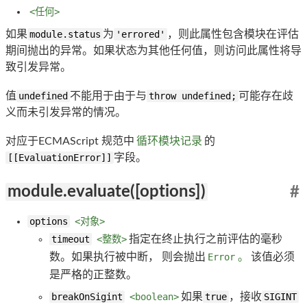
<任何>
如果
module.status
为
'errored'
，则此属性包含模块在评估
期间抛出的异常。如果状态为其他任何值，则访问此属性将导
致引发异常。
值
undefined
不能用于由于与
throw undefined;
可能存在歧
义而未引发异常的情况。
对应于ECMAScript 规范中
循环模块记录
的
[[EvaluationError]]
字段。
module.evaluate([options])
#
options
<对象>
timeout
<整数>
指定在终止执行之前评估的毫秒
数。如果执行被中断， 则会抛出
Error
。
该值必须
是严格的正整数。
breakOnSigint
<boolean>
如果
true
，接收
SIGINT