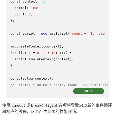
const
 context = {

animal
: 
'cat'
,

count
: 
2
,

};

const
 script = 
new
 vm.
Script
(
'count += 1; name = "k
vm.
createContext
for
 (
let
 i = 
0
; i < 
10
; ++i) {

  script.
runInContext
(context);

}

console
.
log
// Prints: { animal: 'cat', count: 12, name: 'kitty
COPY
使用
timeout
或
breakOnSigint
选项将导致启动新的事件循环
和相应的线程，这会产生非零的性能开销。