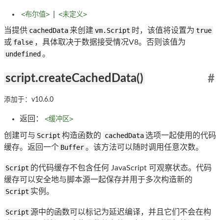
<布尔值>
|
<未定义>
当提供
cachedData
来创建
vm.Script
时，该值将设置为
true
或
false
，具体取决于数据接受情况V8。否则该值为
undefined
。
script.createCachedData()
#
添加于：v10.6.0
返回：
<缓冲区>
创建可与
Script
构造函数的
cachedData
选项一起使用的代码
缓存。返回一个
Buffer
。该方法可以随时调用任意次数。
Script
的代码缓存不包含任何 JavaScript 可观察状态。代码
缓存可以安全地与脚本源一起保存并用于多次构造新的
Script
实例。
Script
源中的函数可以标记为延迟编译，并且它们不会在构