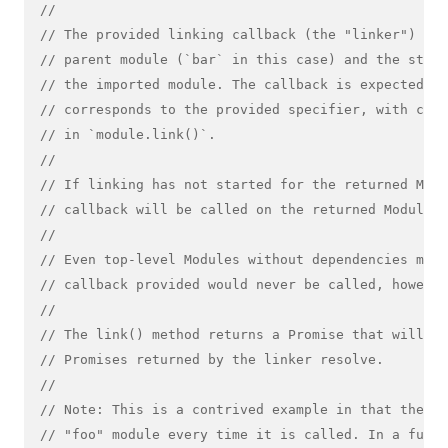
//
// The provided linking callback (the "linker") acc
// parent module (`bar` in this case) and the strin
// the imported module. The callback is expected to
// corresponds to the provided specifier, with cert
// in `module.link()`.
//
// If linking has not started for the returned Modu
// callback will be called on the returned Module.
//
// Even top-level Modules without dependencies must
// callback provided would never be called, however
//
// The link() method returns a Promise that will be
// Promises returned by the linker resolve.
//
// Note: This is a contrived example in that the li
// "foo" module every time it is called. In a full-