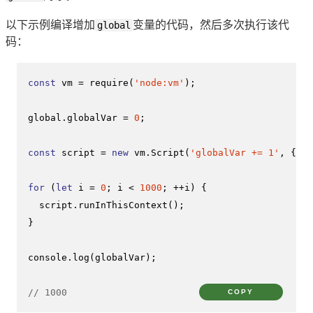
以下示例编译增加
global
变量的代码，然后多次执行该代
码：
const
 vm = 
require
(
'node:vm'
);

global
.
globalVar
 = 
0
;

const
 script = 
new
 vm.
Script
(
'globalVar += 1'
, { 
fi
for
 (
let
 i = 
0
; i < 
1000
; ++i) {

  script.
runInThisContext
();

}

console
.
log
(globalVar);

// 1000
COPY