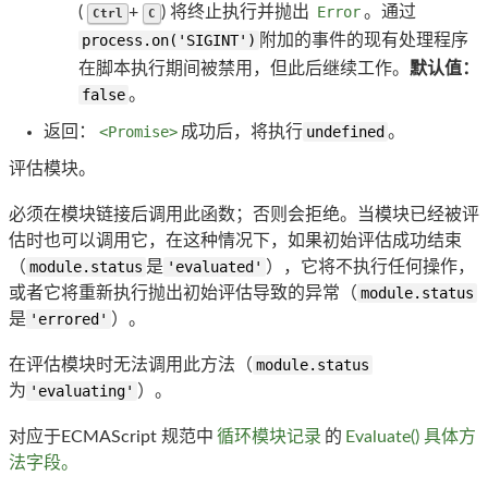
(
+
) 将终止执行并抛出
Error
。通过
Ctrl
C
process.on('SIGINT')
附加的事件的现有处理程序
在脚本执行期间被禁用，但此后继续工作。
默认值：
false
。
返回：
<Promise>
成功后，将执行
undefined
。
评估模块。
必须在模块链接后调用此函数；否则会拒绝。当模块已经被评
估时也可以调用它，在这种情况下，如果初始评估成功结束
（
module.status
是
'evaluated'
），它将不执行任何操作，
或者它将重新执行抛出初始评估导致的异常（
module.status
是
'errored'
）。
在评估模块时无法调用此方法（
module.status
为
'evaluating'
）。
对应于ECMAScript 规范中
循环模块记录
的
Evaluate() 具体方
法字段。