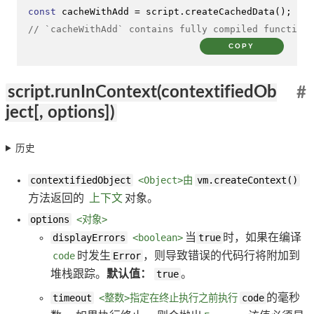
const
 cacheWithAdd = script.
createCachedData
// `cacheWithAdd` contains fully compiled function 
COPY
script.runInContext(contextifiedOb
#
ject[, options])
历史
contextifiedObject
<Object>由
vm.createContext()
方法返回的
上下文
对象。
options
<对象>
displayErrors
<boolean>
当
true
时，如果在编译
code
时发生
Error
，则导致错误的代码行将附加到
堆栈跟踪。
默认值：
true
。
timeout
<整数>指定在终止执行之前执行
code
的毫秒