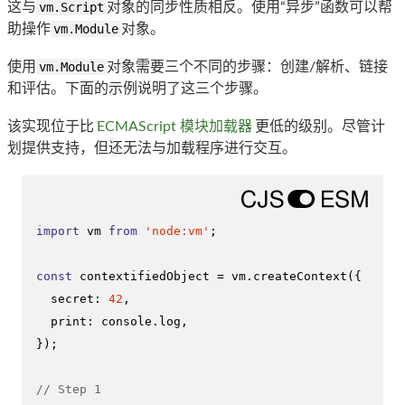
这与
vm.Script
对象的同步性质相反。使用“异步”函数可以帮
助操作
vm.Module
对象。
使用
vm.Module
对象需要三个不同的步骤：创建/解析、链接
和评估。下面的示例说明了这三个步骤。
该实现位于比
ECMAScript 模块加载器
更低的级别。尽管计
划提供支持，但还无法与加载程序进行交互。
import
 vm 
from
'node:vm'
;

const
 contextifiedObject = vm.
createContext
({

secret
: 
42
,

print
: 
console
.
log
,

});

// Step 1