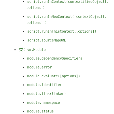
script.runInContext(contextifiedObject[,
options])
script.runInNewContext([contextObject[,
options]])
script.runInThisContext([options])
script.sourceMapURL
类：
vm.Module
module.dependencySpecifiers
module.error
module.evaluate([options])
module.identifier
module.link(linker)
module.namespace
module.status