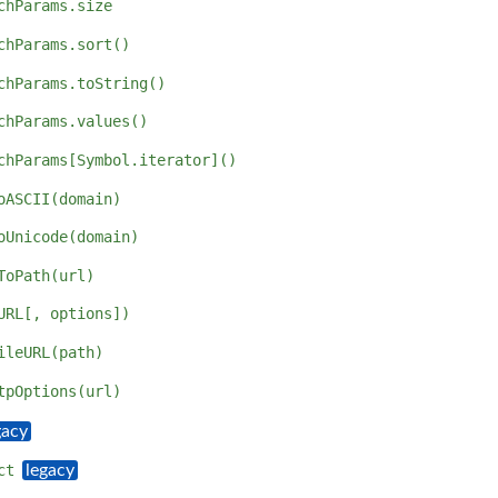
chParams.size
chParams.sort()
chParams.toString()
chParams.values()
chParams[Symbol.iterator]()
oASCII(domain)
oUnicode(domain)
ToPath(url)
URL[, options])
ileURL(path)
tpOptions(url)
ct