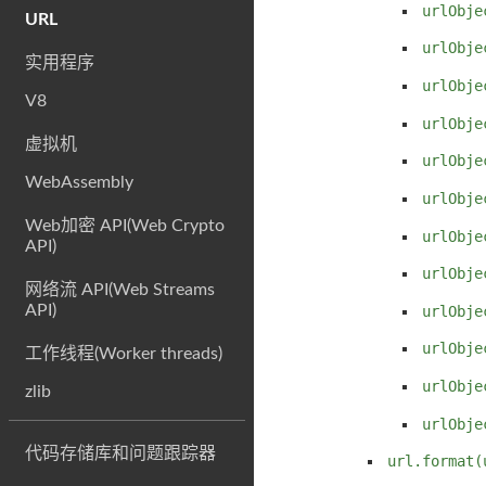
urlObje
URL
urlObje
实用程序
urlObje
V8
urlObje
虚拟机
urlObje
WebAssembly
urlObje
Web加密 API(Web Crypto
urlObje
API)
urlObje
网络流 API(Web Streams
API)
urlObje
urlObje
工作线程(Worker threads)
urlObje
zlib
urlObje
代码存储库和问题跟踪器
url.format(