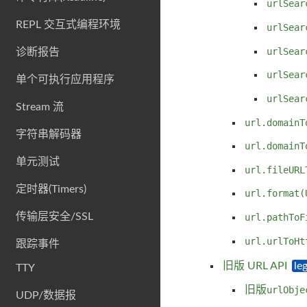
urlSear
REPL 交互式编程环境
urlSear
urlSear
诊断报告
urlSear
单个可执行应用程序
urlSear
Stream 流
url.domainT
字符串解码器
url.domainT
单元测试
url.fileURL
定时器(Timers)
url.format(
传输层安全/SSL
url.pathToF
url.urlToHt
跟踪事件
旧版 URL API
TTY
旧版
urlObje
UDP/数据报