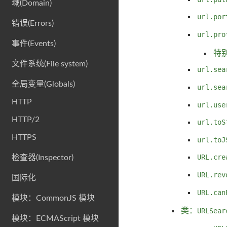
域(Domain)
url.por
错误(Errors)
url.pro
事件(Events)
特
文件系统(File system)
url.sea
全局变量(Globals)
url.sea
HTTP
url.use
HTTP/2
url.toS
HTTPS
url.toJ
URL.cre
检查器(Inspector)
URL.rev
国际化
URL.can
模块：CommonJS 模块
类：
URLSear
模块：ECMAScript 模块