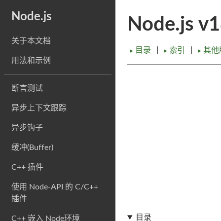
Node.js
Node.js v
关于本文档
目录
索引
其他
►
►
►
用法和示例
断言测试
异步上下文跟踪
异步钩子
缓冲(Buffer)
C++ 插件
使用 Node-API 的 C/C++
插件
目录
C++ 嵌入 Node环境