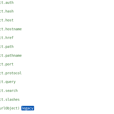
ct.auth
ct.hash
ct.host
ct.hostname
ct.href
ct.path
ct.pathname
ct.port
ct.protocol
ct.query
ct.search
ct.slashes
urlObject)