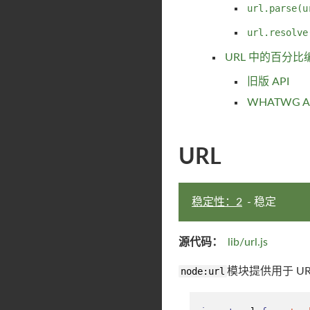
url.parse(u
url.resolve
URL 中的百分比
旧版 API
WHATWG A
URL
稳定性：2
- 稳定
源代码：
lib/url.js
node:url
模块提供用于 U