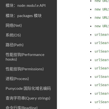
new URL
模块：
node:module
API
new URL
模块：packages 模块
new URL
网络(Net)
new URL
urlSear
系统(OS)
urlSear
路径(Path)
urlSear
性能挂钩(Performance
hooks)
urlSear
urlSear
性能挂钩(Permissions)
urlSear
进程(Process)
urlSear
Punycode 国际化域名编码
urlSear
查询字符串(Query strings)
urlSear
命令行库(Readline)