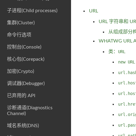
子进程(Child processes)
URL
URL 字符串和 U
集群(Cluster)
从组成部分构
命令行选项
WHATWG URL A
控制台(Console)
类：
URL
核心包(Corepack)
new URL
加密(Crypto)
url.has
url.hos
调试器(Debugger)
url.hos
已弃用的 API
url.hre
诊断通道(Diagnostics
Channel)
url.ori
url.pas
域名系统(DNS)
url.pat