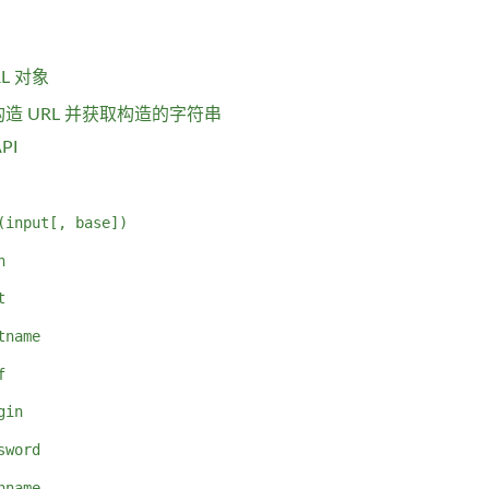
RL 对象
造 URL 并获取构造的字符串
PI
(input[, base])
h
t
tname
f
gin
sword
hname