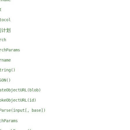
t
tocol
别计划
rch
rchParams
rname
tring()
SON()
ateObjectURL(blob)
okeObjectURL(id)
Parse(input[, base])
chParams