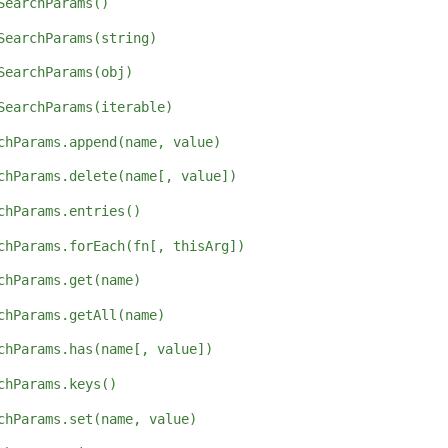
SearchParams()
SearchParams(string)
SearchParams(obj)
SearchParams(iterable)
chParams.append(name, value)
chParams.delete(name[, value])
chParams.entries()
chParams.forEach(fn[, thisArg])
chParams.get(name)
chParams.getAll(name)
chParams.has(name[, value])
chParams.keys()
chParams.set(name, value)