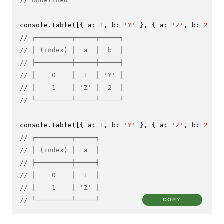
// undefined
console
.
table
([{ 
a
: 
1
, 
b
: 
'Y'
 }, { 
a
: 
'Z'
, 
b
: 
2
// ┌─────────┬─────┬─────┐
// │ (index) │  a  │  b  │
// ├─────────┼─────┼─────┤
// │    0    │  1  │ 'Y' │
// │    1    │ 'Z' │  2  │
// └─────────┴─────┴─────┘
console
.
table
([{ 
a
: 
1
, 
b
: 
'Y'
 }, { 
a
: 
'Z'
, 
b
: 
2
 }],
// ┌─────────┬─────┐
// │ (index) │  a  │
// ├─────────┼─────┤
// │    0    │  1  │
// │    1    │ 'Z' │
// └─────────┴─────┘
COPY