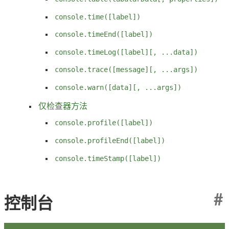
console.time([label])
console.timeEnd([label])
console.timeLog([label][, ...data])
console.trace([message][, ...args])
console.warn([data][, ...args])
仅检查器方法
console.profile([label])
console.profileEnd([label])
console.timeStamp([label])
#
控制台