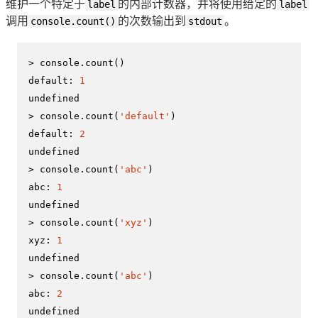
维护一个特定于
label
的内部计数器，并将使用给定的
label
调用
console.count()
的次数输出到
stdout
。
> 
console
.
count
default
: 
1
undefined
> 
console
.
count
(
'default'
default
: 
2
undefined
> 
console
.
count
(
'abc'
abc
: 
1
undefined
> 
console
.
count
(
'xyz'
xyz
: 
1
undefined
> 
console
.
count
(
'abc'
abc
: 
2
undefined