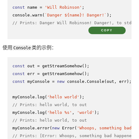
const
 name = 
'Will Robinson'
console
.
warn
(
`Danger 
${name}
! Danger!`
// Prints: Danger Will Robinson! Danger!, to stderr
COPY
使用
Console
类的示例：
const
 out = 
getStreamSomehow
const
 err = 
getStreamSomehow
const
 myConsole = 
new
console
.
Console
(out, err);

myConsole.
log
(
'hello world'
// Prints: hello world, to out
myConsole.
log
(
'hello %s'
, 
'world'
// Prints: hello world, to out
myConsole.
error
(
new
Error
(
'Whoops, something bad ha
// Prints: [Error: Whoops, something bad happened],