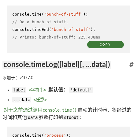
console
.
time
(
'bunch-of-stuff'
// Do a bunch of stuff.
console
.
timeEnd
(
'bunch-of-stuff'
// Prints: bunch-of-stuff: 225.438ms
COPY
console.timeLog([label][, ...data])
#
添加于：v10.7.0
label
<字符串>
默认值：
'default'
...data
<任意>
对于之前通过调用
console.time()
启动的计时器，将经过的
时间和其他
data
参数打印到
stdout
：
console
.
time
(
'process'