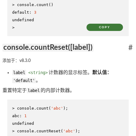
> 
console
.
count
default
: 
3
undefined
>
COPY
console.countReset([label])
#
添加于：v8.3.0
label
<string>
计数器的显示标签。
默认值：
'default'
。
重置特定于
label
的内部计数器。
> 
console
.
count
(
'abc'
abc
: 
1
undefined
> 
console
.
countReset
(
'abc'