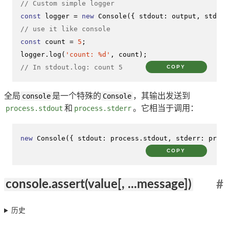
// Custom simple logger
const
 logger = 
new
Console
({ 
stdout
: output, 
stderr
// use it like console
const
 count = 
5
;

logger.
log
(
'count: %d'
// In stdout.log: count 5
COPY
全局
console
是一个特殊的
Console
，其输出发送到
process.stdout
和
process.stderr
。它相当于调用：
new
Console
({ 
stdout
: process.
stdout
, 
stderr
: proce
COPY
console.assert(value[, ...message])
#
历史