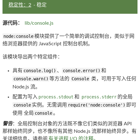
稳定性：2
- 稳定
源代码：
lib/console.js
node:console
模块提供了一个简单的调试控制台，类似于网
络浏览器提供的 JavaScript 控制台机制。
该模块导出两个特定组件：
具有
console.log()
、
console.error()
和
console.warn()
等方法的
Console
类，可用于写入任何
Node.js 流。
配置为写入
process.stdout
和
process.stderr
的全局
console
实例。无需调用
require('node:console')
即可
使用 全局
console
。
警告
：全局控制台对象的方法既不像它们类似的浏览器 API
那样始终同步，也不像所有其他 Node.js 流那样始终异步。有
关详细信息，请参阅
有关进程 I/O 的注释。