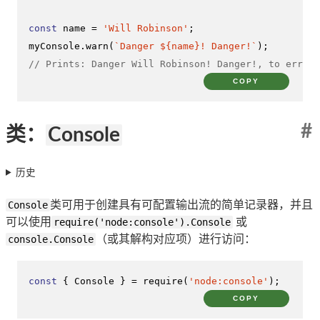
const
 name = 
'Will Robinson'
;

myConsole.
warn
(
`Danger 
${name}
! Danger!`
// Prints: Danger Will Robinson! Danger!, to err
COPY
#
类：
Console
历史
Console
类可用于创建具有可配置输出流的简单记录器，并且
可以使用
require('node:console').Console
或
console.Console
（或其解构对应项）进行访问：
const
 { 
Console
 } = 
require
(
'node:console'
);
COPY