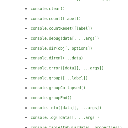
console.clear()
console.count([label])
console.countReset([label])
console.debug(data[, ...args])
console.dir(obj[, options])
console.dirxml(...data)
console.error([data][, ...args])
console.group([...label])
console.groupCollapsed()
console.groupEnd()
console.info([data][, ...args])
console.log([data][, ...args])
console.table(tabularData[, properties])