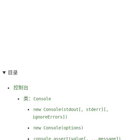
目录
控制台
类：
Console
new Console(stdout[, stderr][,
ignoreErrors])
new Console(options)
console.assert(value[, ...message])