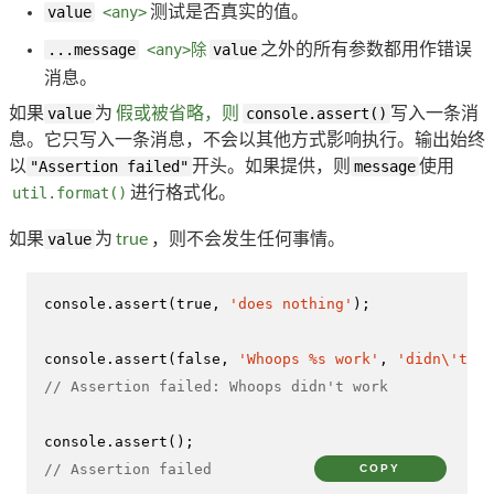
value
<any>
测试是否真实的值。
...message
<any>除
value
之外的所有参数都用作错误
消息。
如果
value
为
假或被省略，则
console.assert()
写入一条消
息。它只写入一条消息，不会以其他方式影响执行。输出始终
以
"Assertion failed"
开头。如果提供，则
message
使用
util.format()
进行格式化。
如果
value
为
true
，则不会发生任何事情。
console
.
assert
(
true
, 
'does nothing'
);

console
.
assert
(
false
, 
'Whoops %s work'
, 
'didn\'t'
// Assertion failed: Whoops didn't work
console
.
assert
// Assertion failed
COPY