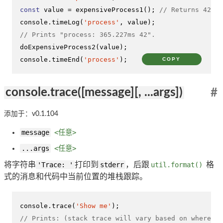
const
 value = 
expensiveProcess1
(); 
// Returns 42
console
.
timeLog
(
'process'
// Prints "process: 365.227ms 42".
doExpensiveProcess2
console
.
timeEnd
(
'process'
);
COPY
console.trace([message][, ...args])
#
添加于：v0.1.104
message
<任意>
...args
<任意>
将字符串
'Trace: '
打印到
stderr
，后跟
util.format()
格
式的消息和代码中当前位置的堆栈跟踪。
console
.
trace
(
'Show me'
// Prints: (stack trace will vary based on where tr