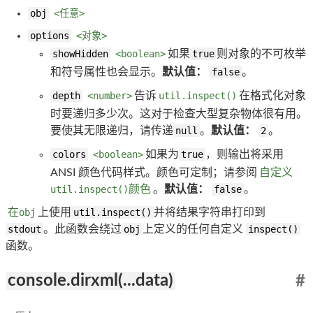
obj
<任意>
options
<对象>
showHidden
<boolean>
如果
true
则对象的不可枚举
和符号属性也会显示。
默认值：
false
。
depth
<number>
告诉
util.inspect()
在格式化对象
时要递归多少次。这对于检查大型复杂物体很有用。
要使其无限递归，请传递
null
。
默认值：
2
。
colors
<boolean>
如果为
true
，则输出将采用
ANSI 颜色代码样式。颜色可定制；请参阅
自定义
util.inspect()
颜色
。
默认值：
false
。
在
obj
上使用
util.inspect()
并将结果字符串打印到
stdout
。此函数会绕过
obj
上定义的任何自定义
inspect()
函数。
console.dirxml(...data)
#