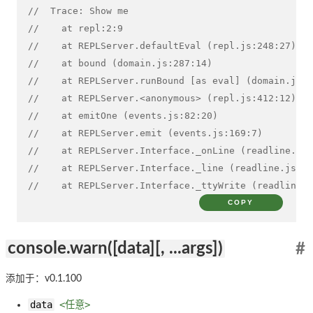
//  Trace: Show me
//    at repl:2:9
//    at REPLServer.defaultEval (repl.js:248:27)
//    at bound (domain.js:287:14)
//    at REPLServer.runBound [as eval] (domain.js:3
//    at REPLServer.<anonymous> (repl.js:412:12)
//    at emitOne (events.js:82:20)
//    at REPLServer.emit (events.js:169:7)
//    at REPLServer.Interface._onLine (readline.js:
//    at REPLServer.Interface._line (readline.js:54
//    at REPLServer.Interface._ttyWrite (readline.j
COPY
console.warn([data][, ...args])
#
添加于：v0.1.100
data
<任意>