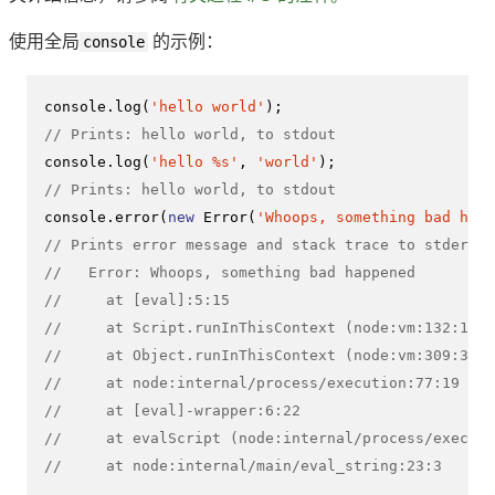
使用全局
console
的示例：
console
.
log
(
'hello world'
// Prints: hello world, to stdout
console
.
log
(
'hello %s'
, 
'world'
// Prints: hello world, to stdout
console
.
error
(
new
Error
(
'Whoops, something bad happ
// Prints error message and stack trace to stderr:
//   Error: Whoops, something bad happened
//     at [eval]:5:15
//     at Script.runInThisContext (node:vm:132:18)
//     at Object.runInThisContext (node:vm:309:38)
//     at node:internal/process/execution:77:19
//     at [eval]-wrapper:6:22
//     at evalScript (node:internal/process/executi
//     at node:internal/main/eval_string:23:3