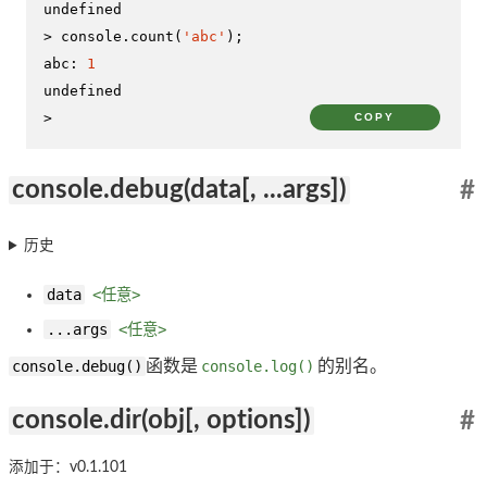
undefined
> 
console
.
count
(
'abc'
abc
: 
1
undefined
>
COPY
console.debug(data[, ...args])
#
历史
data
<任意>
...args
<任意>
console.debug()
函数是
console.log()
的别名。
console.dir(obj[, options])
#
添加于：v0.1.101