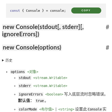
const
 { 
Console
 } = 
console
;
COPY
new Console(stdout[, stderr][,
#
ignoreErrors])
new Console(options)
#
历史
options
<对象>
stdout
<stream.Writable>
stderr
<stream.Writable>
ignoreErrors
<boolean>
写入底层流时忽略错误。
默认值：
true
。
colorMode
<布尔值>
|
<string>
设置此
Console
实